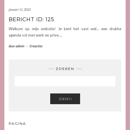
januari 11, 2022
BERICHT ID: 125
Welkom op mijn website! Je kent het vast wel… een drukke
agenda vol met werk en prive….
door
admin
-
0 reacties
ZOEKEN
ZOEKEN
PAGINA